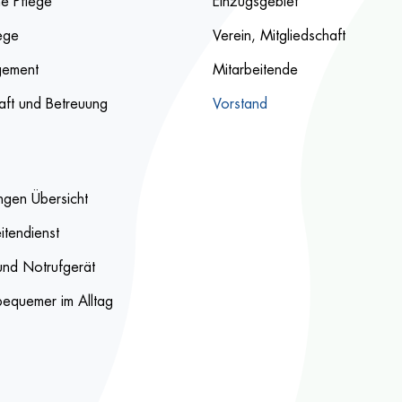
he Pflege
Einzugsgebiet
lege
Verein, Mitgliedschaft
ement
Mitarbeitende
aft und Betreuung
Vorstand
ngen Übersicht
itendienst
 und Notrufgerät
- bequemer im Alltag